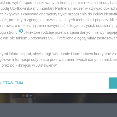
klam, wybór spersonalizowanych treści, pomiar reklam i treści, bad
 zgodą Użytkownika my i Zaufani Partnerzy możemy używać dokład
az aktywnie skanować charakterystykę urządzenia do celów identyfi
ść, prosimy o zgodę na korzystanie z tych technologii poprzez klikn
a i zawsze możesz ją zmienić/wycofać klikając przycisk ustawień pr
ogu strony
. Niektóre rodzaje przetwarzania danych nie wymagaj
iwić się takiemu przetwarzaniu. Preferencje będą miały zastosowanie
szymi informacjami, abyś mógł świadomie i komfortowo korzystać z
gółowe informacje dotyczące przetwarzania Twoich danych znajdzi
s
oraz po kliknięciu w „Ustawienia”.
USTAWIENIA