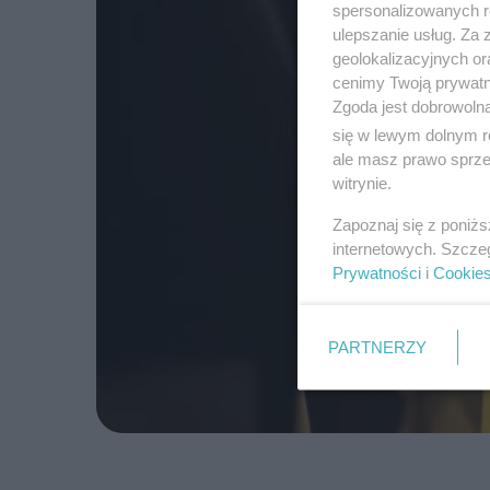
spersonalizowanych re
ulepszanie usług. Za
geolokalizacyjnych or
cenimy Twoją prywatno
Zgoda jest dobrowoln
się w lewym dolnym r
ale masz prawo sprzec
witrynie.
Zapoznaj się z poniż
internetowych. Szcze
Prywatności
i
Cookie
PARTNERZY