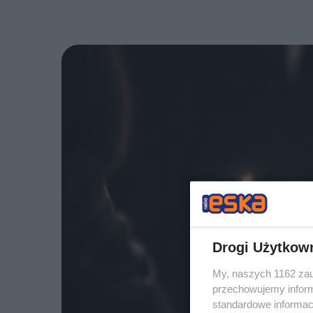
Drogi Użytkow
My, naszych 1162 zau
przechowujemy informa
standardowe informac