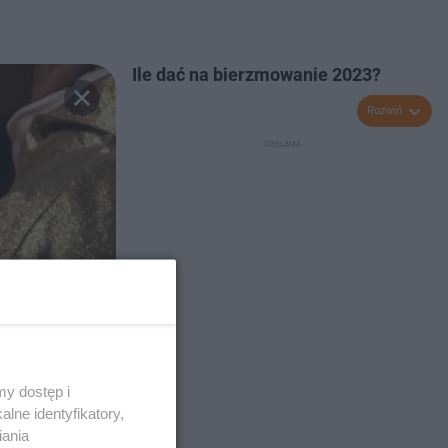
Ile dać na bierzmowanie 2023?
Rozwiń
y dostęp i
lne identyfikatory,
iania