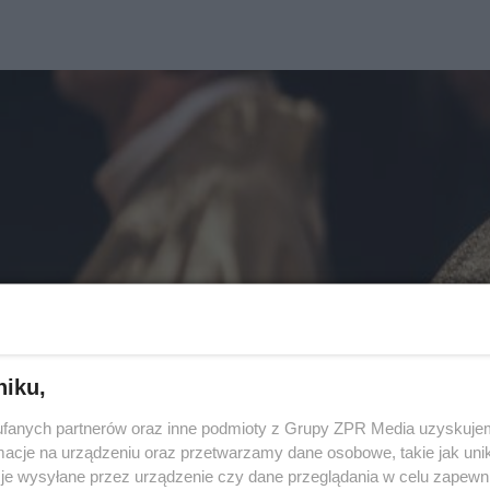
niku,
fanych partnerów oraz inne podmioty z Grupy ZPR Media uzyskujem
cje na urządzeniu oraz przetwarzamy dane osobowe, takie jak unika
je wysyłane przez urządzenie czy dane przeglądania w celu zapewn