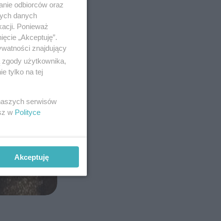
anie odbiorców oraz
nych danych
kacji. Ponieważ
ięcie „Akceptuję”.
ywatności znajdujący
ą zgody użytkownika,
 tylko na tej
 naszych serwisów
esz w
Polityce
Akceptuję