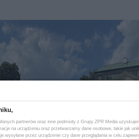
niku,
fanych partnerów oraz inne podmioty z Grupy ZPR Media uzyskujem
cje na urządzeniu oraz przetwarzamy dane osobowe, takie jak unika
je wysyłane przez urządzenie czy dane przeglądania w celu zapewn