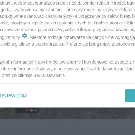
klam, wybór spersonalizowanych treści, pomiar reklam i treści, bad
 zgodą Użytkownika my i Zaufani Partnerzy możemy używać dokład
az aktywnie skanować charakterystykę urządzenia do celów identyfi
ść, prosimy o zgodę na korzystanie z tych technologii poprzez klikn
a i zawsze możesz ją zmienić/wycofać klikając przycisk ustawień pr
ogu strony
. Niektóre rodzaje przetwarzania danych nie wymagaj
iwić się takiemu przetwarzaniu. Preferencje będą miały zastosowanie
szymi informacjami, abyś mógł świadomie i komfortowo korzystać z
gółowe informacje dotyczące przetwarzania Twoich danych znajdzi
s
oraz po kliknięciu w „Ustawienia”.
USTAWIENIA