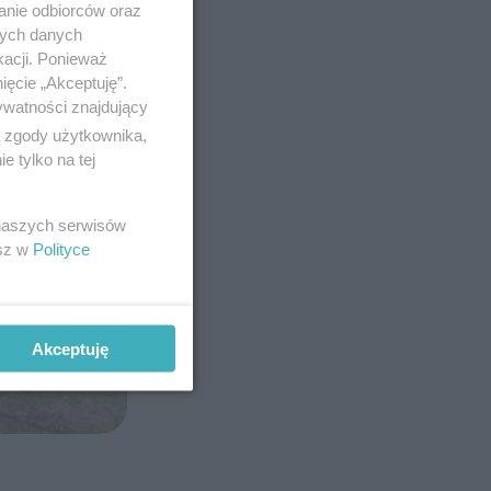
anie odbiorców oraz
nych danych
kacji. Ponieważ
ięcie „Akceptuję”.
ywatności znajdujący
ą zgody użytkownika,
 tylko na tej
 naszych serwisów
esz w
Polityce
Akceptuję