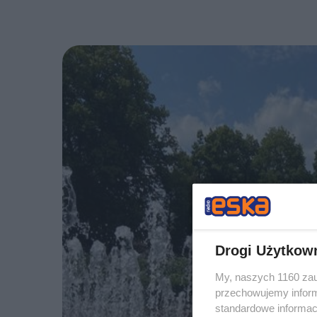
Drogi Użytkow
My, naszych 1160 zau
przechowujemy informa
standardowe informac