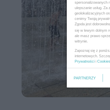
spersonalizowanych re
ulepszanie usług. Za
geolokalizacyjnych or
cenimy Twoją prywatno
Zgoda jest dobrowoln
się w lewym dolnym r
ale masz prawo sprzec
witrynie.
Zapoznaj się z poniż
internetowych. Szcze
Prywatności
i
Cookie
PARTNERZY