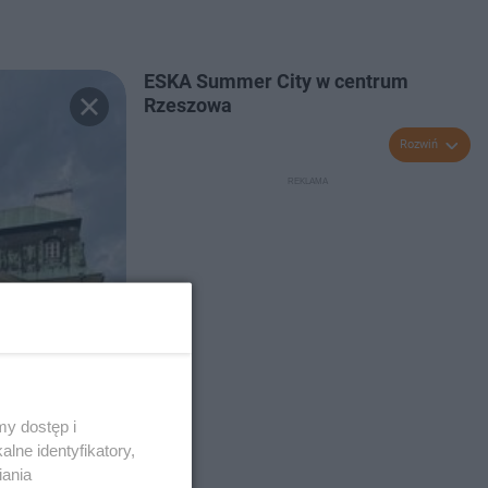
ESKA Summer City w centrum
Rzeszowa
Rozwiń
y dostęp i
lne identyfikatory,
iania