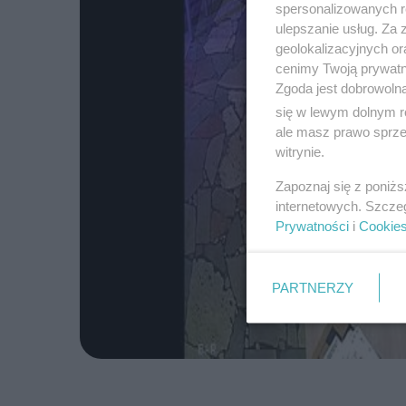
spersonalizowanych re
ulepszanie usług. Za
geolokalizacyjnych or
cenimy Twoją prywatno
Zgoda jest dobrowoln
się w lewym dolnym r
ale masz prawo sprzec
witrynie.
Zapoznaj się z poniż
internetowych. Szcze
Prywatności
i
Cookie
PARTNERZY