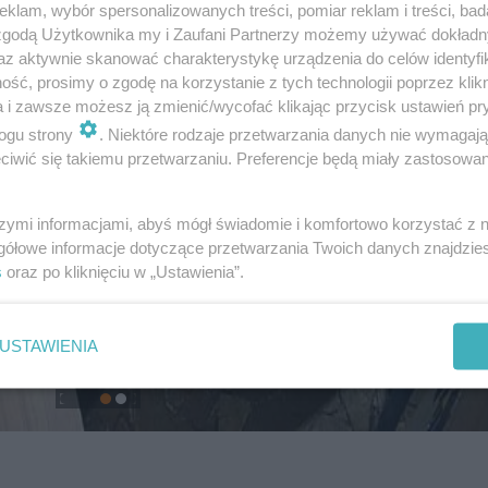
klam, wybór spersonalizowanych treści, pomiar reklam i treści, bad
 zgodą Użytkownika my i Zaufani Partnerzy możemy używać dokład
az aktywnie skanować charakterystykę urządzenia do celów identyfi
ść, prosimy o zgodę na korzystanie z tych technologii poprzez klikn
a i zawsze możesz ją zmienić/wycofać klikając przycisk ustawień pr
ogu strony
. Niektóre rodzaje przetwarzania danych nie wymagaj
iwić się takiemu przetwarzaniu. Preferencje będą miały zastosowanie
szymi informacjami, abyś mógł świadomie i komfortowo korzystać z
gółowe informacje dotyczące przetwarzania Twoich danych znajdzi
s
oraz po kliknięciu w „Ustawienia”.
USTAWIENIA