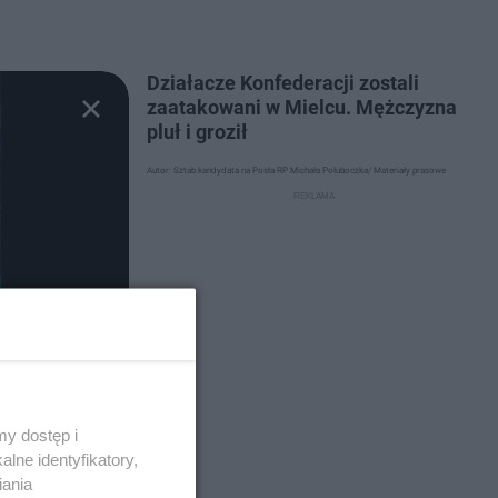
Działacze Konfederacji zostali
zaatakowani w Mielcu. Mężczyzna
pluł i groził
Autor: Sztab kandydata na Posła RP Michała Połuboczka/ Materiały prasowe
y dostęp i
lne identyfikatory,
iania