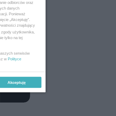
anie odbiorców oraz
nych danych
kacji. Ponieważ
ięcie „Akceptuję”.
ywatności znajdujący
ą zgody użytkownika,
 tylko na tej
 naszych serwisów
esz w
Polityce
Akceptuję