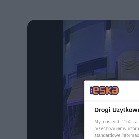
Drogi Użytkow
My, naszych 1160 zau
przechowujemy informa
standardowe informac