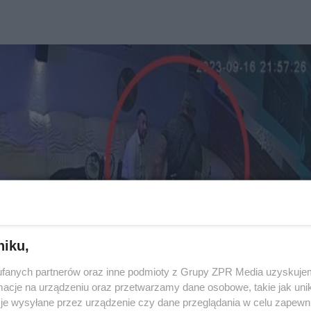
niku,
fanych partnerów oraz inne podmioty z Grupy ZPR Media uzyskujem
cje na urządzeniu oraz przetwarzamy dane osobowe, takie jak unika
je wysyłane przez urządzenie czy dane przeglądania w celu zapewn