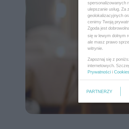
spersonalizowanych re
ulepszanie usług. Za
geolokalizacyjnych or
cenimy Twoją prywatno
Zgoda jest dobrowoln
się w lewym dolnym r
ale masz prawo sprzec
witrynie.
Zapoznaj się z poniż
internetowych. Szcze
Prywatności
i
Cookie
PARTNERZY