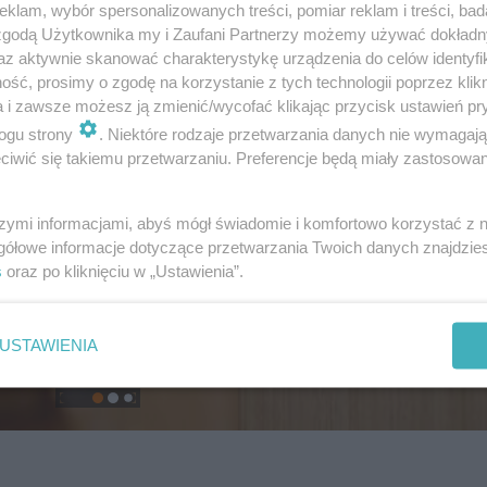
klam, wybór spersonalizowanych treści, pomiar reklam i treści, bad
 zgodą Użytkownika my i Zaufani Partnerzy możemy używać dokład
az aktywnie skanować charakterystykę urządzenia do celów identyfi
ść, prosimy o zgodę na korzystanie z tych technologii poprzez klikn
a i zawsze możesz ją zmienić/wycofać klikając przycisk ustawień pr
ogu strony
. Niektóre rodzaje przetwarzania danych nie wymagaj
iwić się takiemu przetwarzaniu. Preferencje będą miały zastosowanie
szymi informacjami, abyś mógł świadomie i komfortowo korzystać z
gółowe informacje dotyczące przetwarzania Twoich danych znajdzi
s
oraz po kliknięciu w „Ustawienia”.
USTAWIENIA