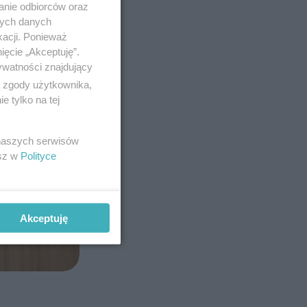
anie odbiorców oraz
nych danych
kacji. Ponieważ
ięcie „Akceptuję”.
ywatności znajdujący
ą zgody użytkownika,
 tylko na tej
 naszych serwisów
esz w
Polityce
Akceptuję