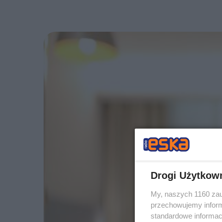
Drogi Użytkow
My, naszych 1160 zau
przechowujemy informa
standardowe informac