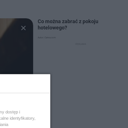
Co można zabrać z pokoju
hotelowego?
Autor: Canva.com
y dostęp i
lne identyfikatory,
iania