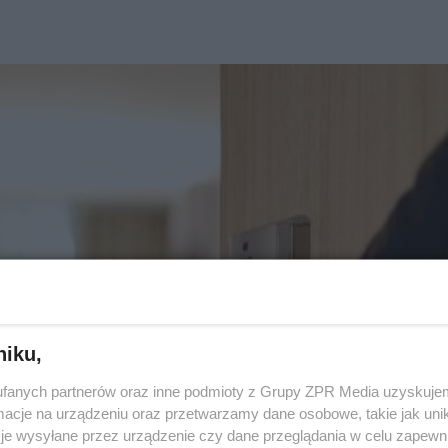
niku,
fanych partnerów oraz inne podmioty z Grupy ZPR Media uzyskujem
cje na urządzeniu oraz przetwarzamy dane osobowe, takie jak unika
je wysyłane przez urządzenie czy dane przeglądania w celu zapewn