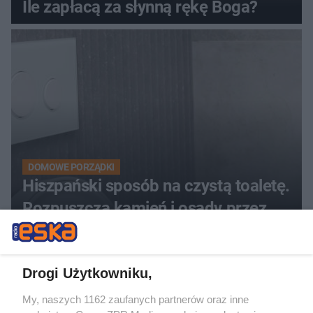
Ile zapłacą za słynną rękę Boga?
DOMOWE PORZĄDKI
Hiszpański sposób na czystą toaletę.
Rozpuszcza kamień i osady przez
noc
ZOBACZ WIĘCEJ
Drogi Użytkowniku,
My, naszych 1162 zaufanych partnerów oraz inne