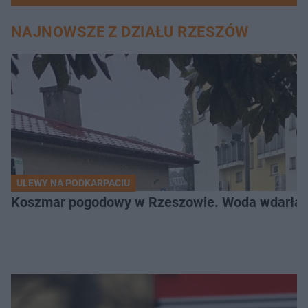
NAJNOWSZE Z DZIAŁU RZESZÓW
ULEWY NA PODKARPACIU
Koszmar pogodowy w Rzeszowie. Woda wdarła si