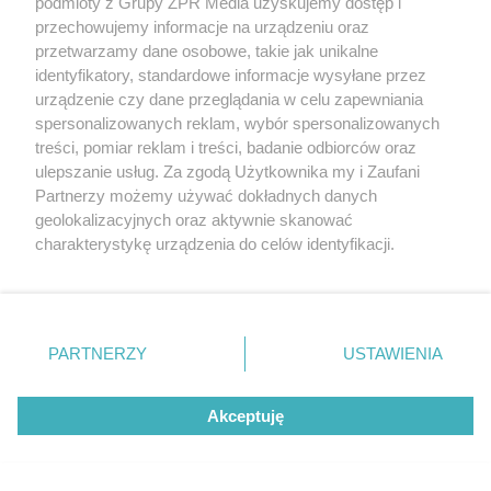
podmioty z Grupy ZPR Media uzyskujemy dostęp i
przechowujemy informacje na urządzeniu oraz
przetwarzamy dane osobowe, takie jak unikalne
identyfikatory, standardowe informacje wysyłane przez
urządzenie czy dane przeglądania w celu zapewniania
spersonalizowanych reklam, wybór spersonalizowanych
treści, pomiar reklam i treści, badanie odbiorców oraz
ulepszanie usług. Za zgodą Użytkownika my i Zaufani
Partnerzy możemy używać dokładnych danych
geolokalizacyjnych oraz aktywnie skanować
charakterystykę urządzenia do celów identyfikacji.
Ponieważ cenimy Twoją prywatność, prosimy o zgodę na
korzystanie z tych technologii poprzez kliknięcie
„Akceptuję”. Zgoda jest dobrowolna i zawsze możesz ją
zmienić/wycofać klikając przycisk ustawień prywatności
PARTNERZY
USTAWIENIA
znajdujący się w lewym dolnym rogu strony
. Niektóre
rodzaje przetwarzania danych nie wymagają zgody
Akceptuję
użytkownika, ale masz prawo sprzeciwić się takiemu
przetwarzaniu. Preferencje będą miały zastosowanie tylko
na tej witrynie.